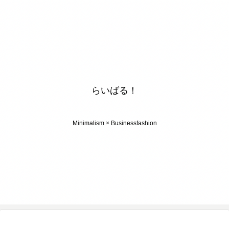
らいばる！
Minimalism × Businessfashion