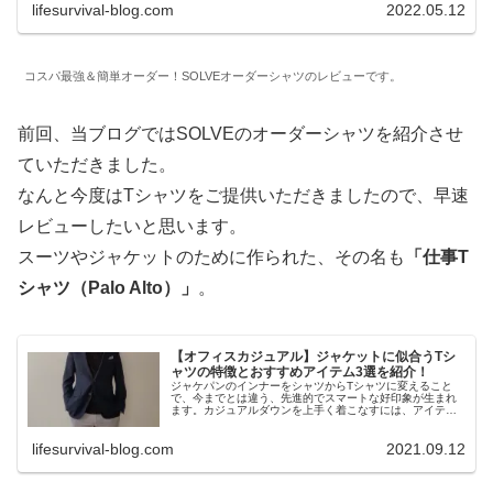
lifesurvival-blog.com
2022.05.12
コスパ最強＆簡単オーダー！SOLVEオーダーシャツのレビューです。
前回、当ブログではSOLVEのオーダーシャツを紹介させ
ていただきました。
なんと今度はTシャツをご提供いただきましたので、早速
レビューしたいと思います。
スーツやジャケットのために作られた、その名も
「仕事T
シャツ（Palo Alto）」
。
【オフィスカジュアル】ジャケットに似合うTシ
ャツの特徴とおすすめアイテム3選を紹介！
ジャケパンのインナーをシャツからTシャツに変えること
で、今までとは違う、先進的でスマートな好印象が生まれ
ます。カジュアルダウンを上手く着こなすには、アイテム
を上手に選ぶ必要があります。本記事ではジャケットに合
うTシャツの特徴とおすすめアイテム3選を紹介します。オ
lifesurvival-blog.com
2021.09.12
フィスカジュアルの「今一歩踏み出せない」を解消しま
す！