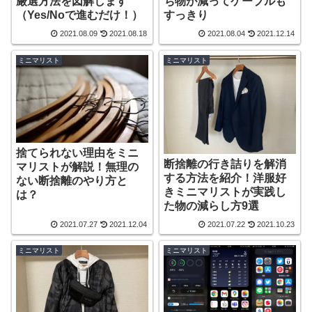
厳選方法を図解します
ち物が減ってケーブルも
（Yes/Noで進むだけ！）
すっきり
2021.08.09
2021.08.18
2021.08.04
2021.12.14
ミニマリスト
ミニマリスト
捨てられない理由をミニ
断捨離の行き詰りを解消
マリストが解説！無理の
する方法を紹介！洋服好
ない断捨離のやり方と
きミニマリストが実践し
は？
た物の減らし方9選
2021.07.27
2021.12.04
2021.07.22
2021.10.23
ミニマリスト
ミニマリスト