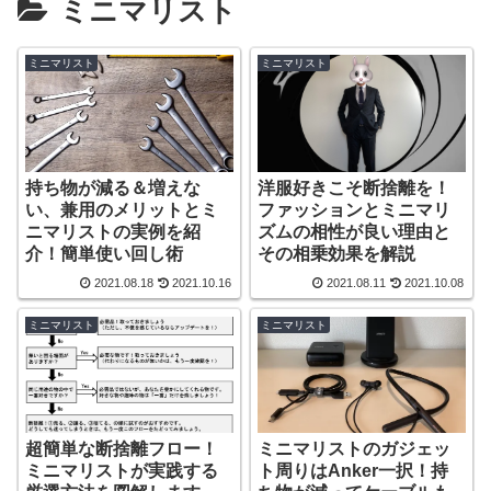
ミニマリスト
ミニマリスト
ミニマリスト
持ち物が減る＆増えな
洋服好きこそ断捨離を！
い、兼用のメリットとミ
ファッションとミニマリ
ニマリストの実例を紹
ズムの相性が良い理由と
介！簡単使い回し術
その相乗効果を解説
2021.08.18
2021.10.16
2021.08.11
2021.10.08
ミニマリスト
ミニマリスト
超簡単な断捨離フロー！
ミニマリストのガジェッ
ミニマリストが実践する
ト周りはAnker一択！持