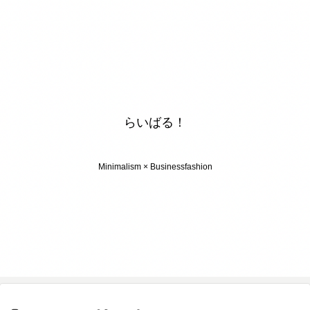
らいばる！
Minimalism × Businessfashion