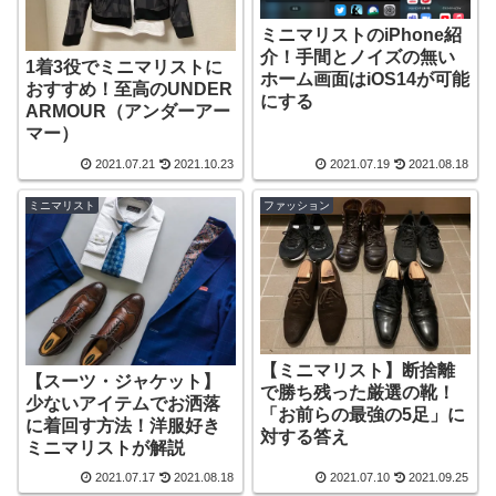
ミニマリストのiPhone紹
介！手間とノイズの無い
1着3役でミニマリストに
ホーム画面はiOS14が可能
おすすめ！至高のUNDER
にする
ARMOUR（アンダーアー
マー）
2021.07.21
2021.10.23
2021.07.19
2021.08.18
ミニマリスト
ファッション
【ミニマリスト】断捨離
【スーツ・ジャケット】
で勝ち残った厳選の靴！
少ないアイテムでお洒落
「お前らの最強の5足」に
に着回す方法！洋服好き
対する答え
ミニマリストが解説
2021.07.17
2021.08.18
2021.07.10
2021.09.25