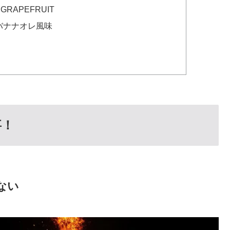
 GRAPEFRUIT
0 バナナオレ風味
事！
ない