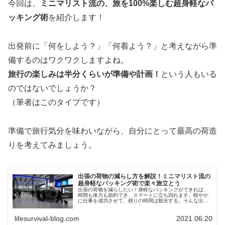
今回は、
ミニマリスト流の、旅を100%楽しむ超身軽なパ
ッキング術
を紹介します！
出発前に「何をしよう？」「何着よう？」と考えながら準
備するのはワクワクしますよね。
旅行の楽しみは半分くらいが準備や計画！
という人もいる
のではないでしょうか？
（筆者はこのタイプです）
準備で旅行気分を味わいながら、自分にとって最高の荷造
りを考えてみましょう。
出張の荷物の減らし方を解説！ミニマリスト流の
超身軽なパッキング術で楽々旅立とう
出張の荷物を減らしたい！身軽なパッキングができれば、
時間も体力も節約でき、スマートに立ち回れます。軽やか
に仕事を成功させて、残りの時間は観光する。そんな出張
の醍醐味を100％楽しむための、ミニマリスト的パッキン
グ術を紹介します。持ち物を減らして、時間と体力を増や
lifesurvival-blog.com
2021.06.20
そう！