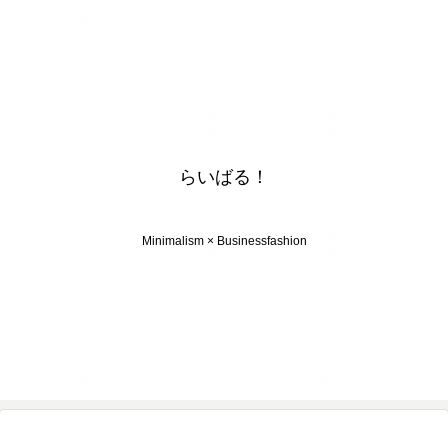
らいばる！
Minimalism × Businessfashion