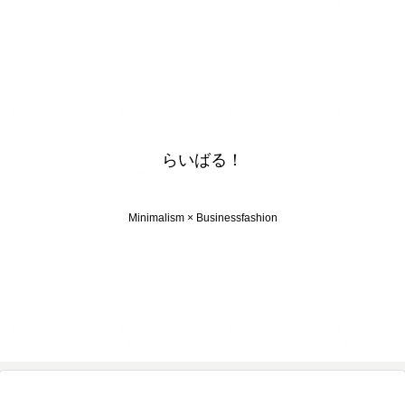
らいばる！
Minimalism × Businessfashion