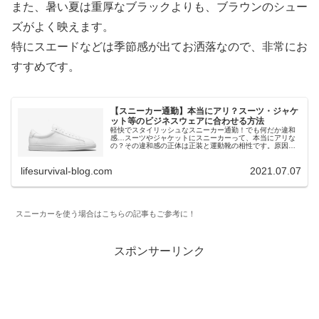
また、暑い夏は重厚なブラックよりも、ブラウンのシュー
ズがよく映えます。
特にスエードなどは季節感が出てお洒落なので、非常にお
すすめです。
【スニーカー通勤】本当にアリ？スーツ・ジャケ
ット等のビジネスウェアに合わせる方法
軽快でスタイリッシュなスニーカー通勤！でも何だか違和
感…スーツやジャケットにスニーカーって、本当にアリな
の？その違和感の正体は正装と運動靴の相性です。原因と
なる相性の悪さを解消して、お洒落なスニーカースタイル
を構築する方法をお伝えします。ビジネススタイルに合わ
lifesurvival-blog.com
2021.07.07
せやすい、シンプルなおすすめスニーカーも紹介。
スニーカーを使う場合はこちらの記事もご参考に！
スポンサーリンク