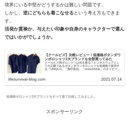
境界にいる中堅がどうするかは難しい問題です。
しかし、
逆にどちらも着こなせる
という考え方もできま
す。
活発か貫禄か、与えたい印象や自身のキャラクターで選ん
ではいかがでしょうか。
【クールビズ】比較レビュー！低価格ボタンダウ
ンポロシャツ3大ブランドを全部買ってみた
クールビズ用ポロシャツは何を着る？ビジネスウェアとし
ての正解であるボタンダウンポロシャツを低価格で提供す
る「UNIQLO」「無印良品」「UnitedAthle」のネイビーポ
ロをすべて購入・着用し、レビューしました。着心地や速
乾性なども含めて評価し、ランキングにしました。アイテ
lifesurvival-blog.com
2021.07.14
ム選びのご参考に！
低価格ポロシャツ3大ブランドをすべて着て比較してみました。
スポンサーリンク