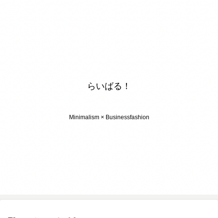
らいばる！
Minimalism × Businessfashion